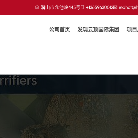
潜山市允他岭445号
+13659630012
redhot@h
公司首页
发现云顶国际集团
项目