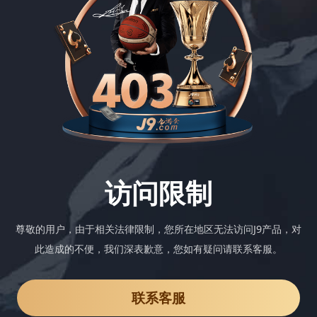
访问限制
尊敬的用户，由于相关法律限制，您所在地区无法访问J9产品，对
此造成的不便，我们深表歉意，您如有疑问请联系客服。
联系客服