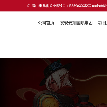
潜山市允他岭445号
+13659630012
redhot@h
公司首页
发现云顶国际集团
项目