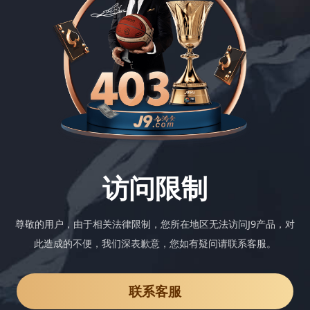
访问限制
尊敬的用户，由于相关法律限制，您所在地区无法访问J9产品，对
此造成的不便，我们深表歉意，您如有疑问请联系客服。
联系客服