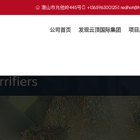
潜山市允他岭445号
+13659630012
redhot@h
公司首页
发现云顶国际集团
项目