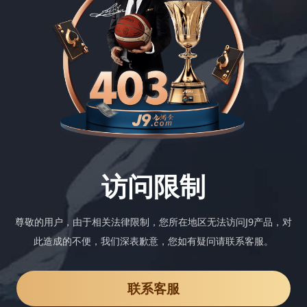
访问限制
尊敬的用户，由于相关法律限制，您所在地区无法访问J9产品，对
此造成的不便，我们深表歉意，您如有疑问请联系客服。
联系客服